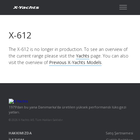
İletişim
X-612
The X-612 is no longer in production. To see an overview of
the current range please visit the
Yachts
page. You can also
visit the overview of
Previous X-Yachts Models
.
1979'dan bu yana Danimarka'da üretilen yüksek performanslı lüks gezi
yatları.
© 2026 X-Yachts A/S. Tüm Hakları Saklıdır.
HAKKIMIZDA
Satış Şartnamesi
İLETIŞIM
Gizlilik Politikası