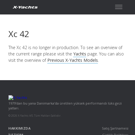
İletişim
Xc 42
The Xc 42 is no longer in production. To see an overview of
the current range please visit the
Yachts
page. You can also
visit the overview of
Previous X-Yachts Models
.
1979'dan bu yana Danimarka'da üretilen yüksek performanslı lüks gezi
yatları.
© 2026 X-Yachts A/S. Tüm Hakları Saklıdır.
HAKKIMIZDA
Satış Şartnamesi
İLETIŞIM
Gizlilik Politikası