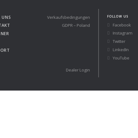
Austria
Germany (South)
FOLLOW US
 UNS
Verkaufsbedingungen
Benelux
Great Britain
Facebook
TAKT
GDPR – Poland
Bosnia
Greece
Instagram
TNER
Herzegovina
Hungary
Twitter
Bulgaria
Ireland
LinkedIn
PORT
Croatia
Italy
YouTube
Cyprus
Latvia
Denmark
Lithuania
Dealer Login
Estonia
Macedonia
 41 RACE
Finland
Malta
France
Netherlands
Germany
re
Configure
auchtyachten