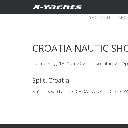
Kontakt
YACHTEN
MO
XRange
CROATIA NAUTIC SH
X5⁶
X4
Donnerstag, 18. April 2024 — Sonntag, 21. Ap
Explore
Configure
Explo
Split, Croatia
X4⁰
X-Yachts wird an der CROATIA NAUTIC SHOW 202
Explore
Configure
Americas
Middle
East/Africa