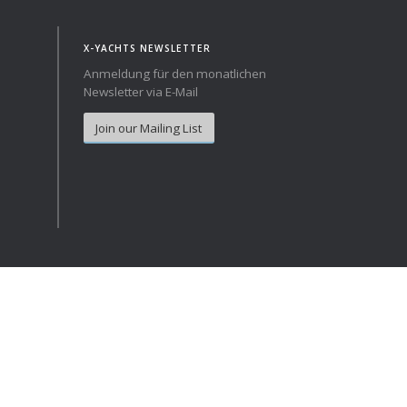
Norway
Australia
X-YACHTS NEWSLETTER
Poland
China
Anmeldung für den monatlichen
Portugal
Hong Kong
Newsletter via E-Mail
Romania
Japan
Join our Mailing List
Serbia
New Zealand
Slovenia
Taiwan
Spain
Sweden
Switzerland
Turkey
Ukraine