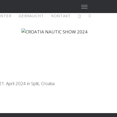
ENTER
GEBRAUCHT
KONTAKT
X4³ MkII
figure
Explore
Configure
April 2024 in Split, Croatia
Asia/Pacific