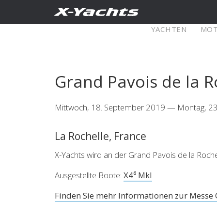
Kontakt
YACHTEN
MO
XRange
Grand Pavois de la R
X5⁶
X4
Mittwoch, 18. September 2019 — Montag, 2
Explore
Configure
Explo
La Rochelle, France
X4⁰
X-Yachts wird an der Grand Pavois de la Roch
Ausgestellte Boote:
X4⁶ MkI
Finden Sie mehr Informationen zur Messe Gr
Explore
Configure
Americas
Middle
East/Africa