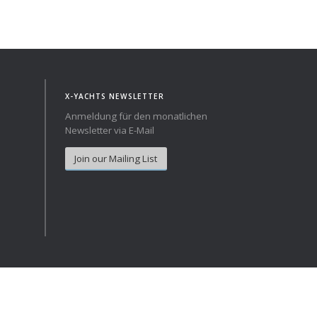
Norway
Australia
Poland
China
Portugal
Hong Kong
Romania
Japan
X-YACHTS NEWSLETTER
Serbia
New Zealand
Anmeldung für den monatlichen
Slovenia
Taiwan
Newsletter via E-Mail
Spain
Sweden
Join our Mailing List
Switzerland
Turkey
Ukraine