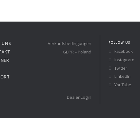
Austria
Germany (South)
Benelux
Great Britain
Bosnia
Greece
Herzegovina
Hungary
FOLLOW US
 UNS
Verkaufsbedingungen
Bulgaria
Ireland
Facebook
TAKT
GDPR – Poland
Croatia
Italy
Instagram
TNER
Cyprus
Latvia
Twitter
Denmark
Lithuania
LinkedIn
PORT
Estonia
Macedonia
 41 RACE
YouTube
Finland
Malta
France
Netherlands
Dealer Login
Germany
re
Configure
auchtyachten