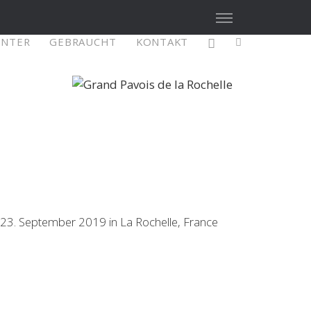
ENTER
GEBRAUCHT
KONTAKT
X4³ MkII
figure
Explore
Configure
 23. September 2019 in La Rochelle, France
Asia/Pacific