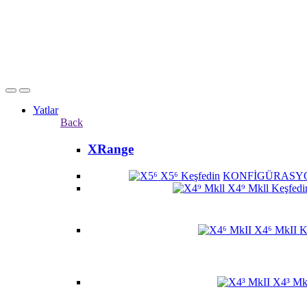
Yatlar
Back
XRange
X5⁶
Keşfedin
KONFİGÜRASY
X4⁹ Mkll
Keşfedi
X4⁶ MkII
K
X4³ Mk