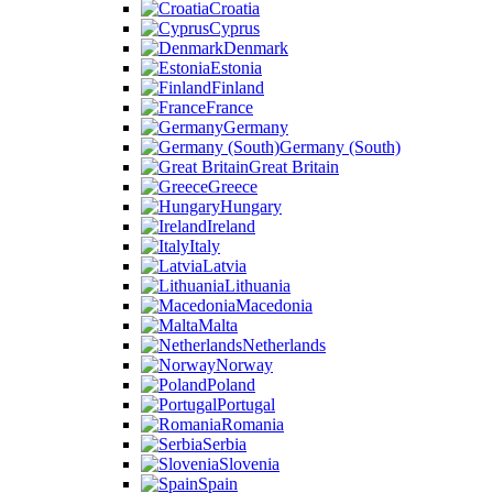
Croatia
Cyprus
Denmark
Estonia
Finland
France
Germany
Germany (South)
Great Britain
Greece
Hungary
Ireland
Italy
Latvia
Lithuania
Macedonia
Malta
Netherlands
Norway
Poland
Portugal
Romania
Serbia
Slovenia
Spain