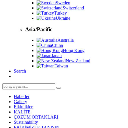
Sweden
Switzerland
Turkey
Ukraine
Asia/Pacific
Australia
China
Hong Kong
Japan
New Zealand
Taiwan
Search
Search
for:
Haberler
Gallery
Etkinlikler
KALİTE
ÇÖZÜM ORTAKLARI
Sustainability
EKİBİMİZLE TANIŞIN