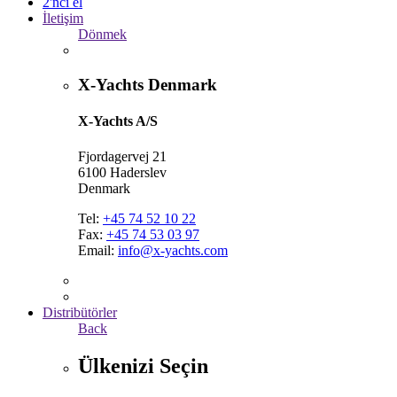
2'nci el
İletişim
Dönmek
X-Yachts Denmark
X-Yachts A/S
Fjordagervej 21
6100 Haderslev
Denmark
Tel:
+45 74 52 10 22
Fax:
+45 74 53 03 97
Email:
info@x-yachts.com
Distribütörler
Back
Ülkenizi Seçin