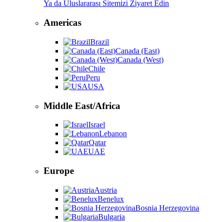
Ya da Uluslararası Sitemizi Ziyaret Edin
Americas
Brazil
Canada (East)
Canada (West)
Chile
Peru
USA
Middle East/Africa
Israel
Lebanon
Qatar
UAE
Europe
Austria
Benelux
Bosnia Herzegovina
Bulgaria