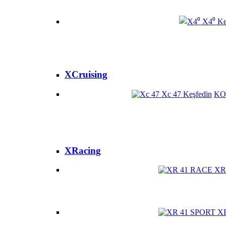
X4⁰
Ke
XCruising
Xc 47
Keşfedin
KO
XRacing
XR
X