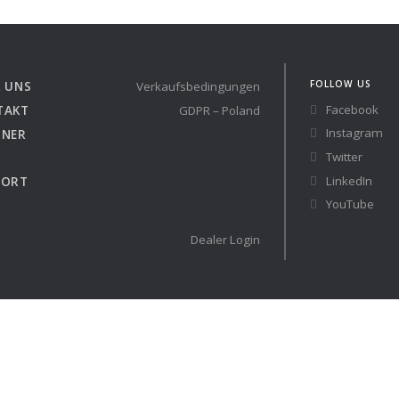
Austria
Germany (South)
Benelux
Great Britain
Bosnia
Greece
FOLLOW US
 UNS
Verkaufsbedingungen
Herzegovina
Hungary
Facebook
TAKT
GDPR – Poland
Bulgaria
Ireland
Instagram
TNER
Croatia
Italy
Twitter
Cyprus
Latvia
LinkedIn
PORT
Denmark
Lithuania
YouTube
Estonia
Macedonia
 41 RACE
Dealer Login
Finland
Malta
France
Netherlands
Germany
re
Configure
auchtyachten