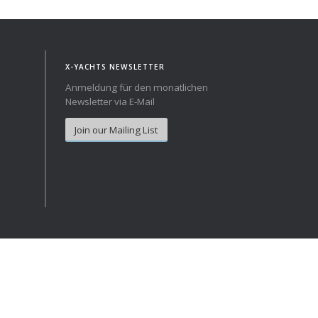
Norway
Australia
Poland
China
Portugal
Hong Kong
X-YACHTS NEWSLETTER
Romania
Japan
Anmeldung für den monatlichen
Newsletter via E-Mail
Serbia
New Zealand
Slovenia
Taiwan
Join our Mailing List
Spain
Sweden
Switzerland
Turkey
Ukraine