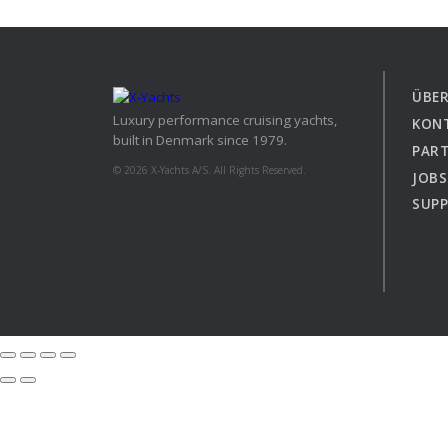
XCruising
Brazil
Israel
Xc 47
Canada (East)
Lebanon
Canada (West)
Qatar
ÜBER
Luxury performance cruising yachts,
Chile
UAE
KON
built in Denmark since 1979.
Peru
PAR
Explore
Configure
© 2026 X-Yachts A/S. All Rights Reserved.
USA
JOBS
SUP
XRacing
XR 41 SPORT
XR
Explore
Configure
Explo
X-Yachts Vorgänger
Gebr