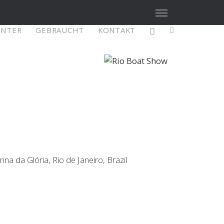
ENTER
GEBRAUCHT
KONTAKT
X4³ MkII
figure
Explore
Configure
a da Glória, Rio de Janeiro, Brazil
Asia/Pacific