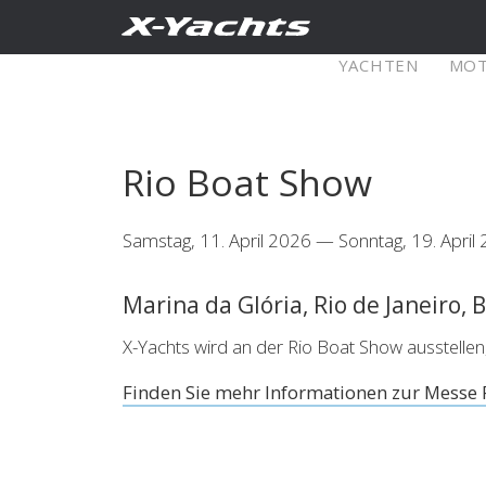
Kontakt
YACHTEN
MO
XRange
Rio Boat Show
X5⁶
X4
Samstag, 11. April 2026 — Sonntag, 19. April
Explore
Configure
Explo
Marina da Glória, Rio de Janeiro, B
X4⁰
X-Yachts wird an der Rio Boat Show ausstellen,
Finden Sie mehr Informationen zur Messe R
Explore
Configure
Americas
Middle
East/Africa