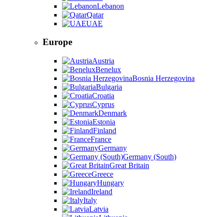
Lebanon
Qatar
UAE
Europe
Austria
Benelux
Bosnia Herzegovina
Bulgaria
Croatia
Cyprus
Denmark
Estonia
Finland
France
Germany
Germany (South)
Great Britain
Greece
Hungary
Ireland
Italy
Latvia