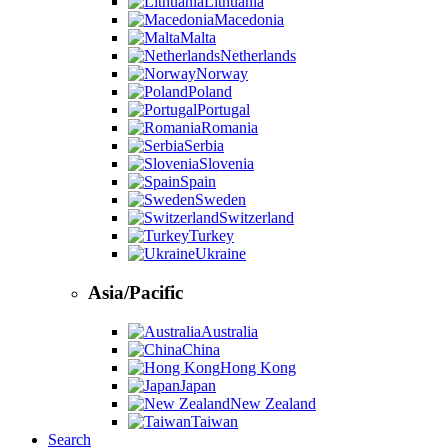
Lithuania
Macedonia
Malta
Netherlands
Norway
Poland
Portugal
Romania
Serbia
Slovenia
Spain
Sweden
Switzerland
Turkey
Ukraine
Asia/Pacific
Australia
China
Hong Kong
Japan
New Zealand
Taiwan
Search