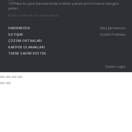
1979'dan bu yana Danimarka'da üretilen yüksek performanslı lüks gezi
yatları.
© 2026 X-Yachts A/S. Tüm Hakları Saklıdır.
HAKKIMIZDA
Satış Şartnamesi
İLETIŞIM
Gizlilik Politikası
ÇÖZÜM ORTAKLARI
KARİYER OLANAKLARI
TEKNE SAHİBİ DESTEK
Dealer Login