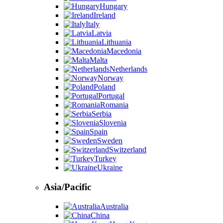
Hungary
Ireland
Italy
Latvia
Lithuania
Macedonia
Malta
Netherlands
Norway
Poland
Portugal
Romania
Serbia
Slovenia
Spain
Sweden
Switzerland
Turkey
Ukraine
Asia/Pacific
Australia
China