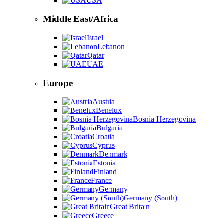
USA
Middle East/Africa
Israel
Lebanon
Qatar
UAE
Europe
Austria
Benelux
Bosnia Herzegovina
Bulgaria
Croatia
Cyprus
Denmark
Estonia
Finland
France
Germany
Germany (South)
Great Britain
Greece