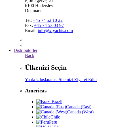
Fjordagervej 21
6100 Haderslev
Denmark
Tel:
+45 74 52 10 22
Fax:
+45 74 53 03 97
Email:
info@x-yachts.com
Distribütörler
Back
Ülkenizi Seçin
Ya da Uluslararası Sitemizi Ziyaret Edin
Americas
Brazil
Canada (East)
Canada (West)
Chile
Peru