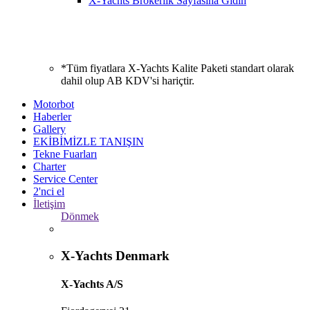
X-Yachts Brokerlik Sayfasına Gidin
*Tüm fiyatlara X-Yachts Kalite Paketi standart olarak
dahil olup AB KDV'si hariçtir.
Motorbot
Haberler
Gallery
EKİBİMİZLE TANIŞIN
Tekne Fuarları
Charter
Service Center
2'nci el
İletişim
Dönmek
X-Yachts Denmark
X-Yachts A/S