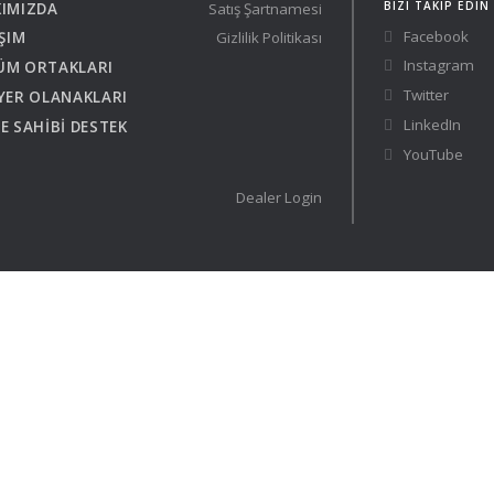
BIZI TAKIP EDIN
IMIZDA
Satış Şartnamesi
Austria
Germany (South)
Facebook
IŞIM
Gizlilik Politikası
Benelux
Great Britain
Instagram
Bosnia
Greece
ÜM ORTAKLARI
Twitter
Herzegovina
Hungary
YER OLANAKLARI
Bulgaria
Ireland
LinkedIn
E SAHİBİ DESTEK
Croatia
Italy
YouTube
Cyprus
Latvia
Dealer Login
Denmark
Lithuania
Estonia
Macedonia
 41 SPORT
Finland
Malta
France
Netherlands
Germany
din
KONFİGÜRASYON
 El Yatlar
ts Brokerlik Sayfasına