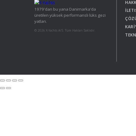
HAKK
Brazil
Israel
Xc 47
1979'dan bu yana Danimarka'da
İLET
Canada (East)
Lebanon
üretilen yüksek performanslı lüks gezi
Canada (West)
Qatar
ÇÖZ
yatları.
Chile
UAE
KARİ
© 2026 X-Yachts A/S. Tüm Hakları Saklıdır.
Peru
TEKN
Keşfedin
KONFİGÜRASYON
USA
XRacing
XR 41 RACE
XR
Keşfedin
KONFİGÜRASYON
Keşfe
Önceki Modeller
2'nci
Tüm önceki modelleri
X-Yach