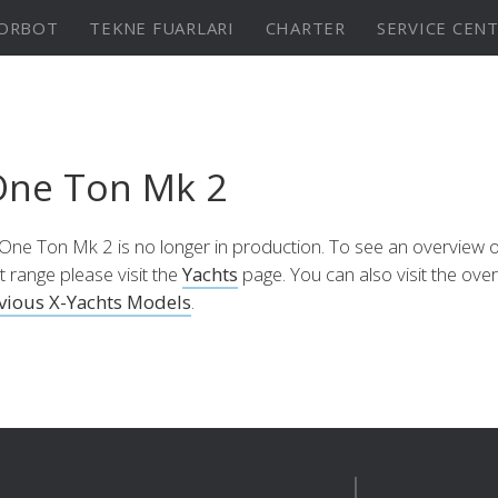
ORBOT
TEKNE FUARLARI
CHARTER
SERVICE CEN
X-Yachts Denmark
⁹ Mkll
X4⁶ MkII
X-Yachts A/S
One Ton Mk 2
Fjordagervej 21
6100 Haderslev
Ülkenizi Seçin
One Ton Mk 2 is no longer in production. To see an overview o
din
KONFİGÜRASYON
Keşfedin
KONFİGÜR
Denmark
t range please visit the
Yachts
page. You can also visit the ove
Tel:
+45 74 52 10 22
Ya da Uluslararası Sitemizi Ziyaret Edin
vious X-Yachts Models
.
Fax:
+45 74 53 03 97
Email:
info@x-yachts.com
Europe